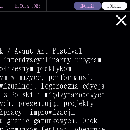
KT
EDYCJA 2025
ENGLISH
POLSKI
k / Avant Art Festival
 interdyscyplinarny program
ółczesnym praktykom
ym w muzyce, performansie
+
wizualnej. Tegoroczna edycja
+
+
 z Polski i międzynarodowych
ych, prezentując projekty
+
+
łpracy, improwizacji
+
+
+
u granic gatunkowych. Obok
+
+
+
rformansów festiwal obejmuje