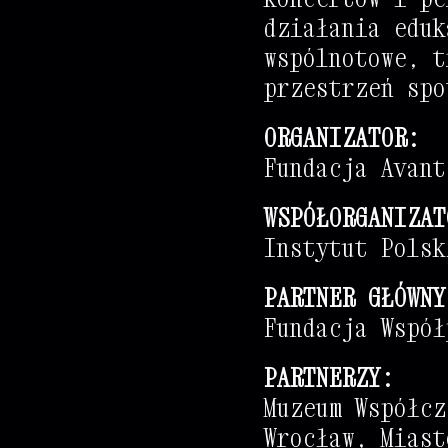
działania eduk
@
%
%
+
+
+
+
+
+
+
+
+
%
%
+
+
wspólnotowe, t
@
@
@
+
+
+
+
+
+
+
+
+
.
.
.
.
przestrzeń spo
@
@
@
@
+
+
+
+
+
+
+
+
+
ORGANIZATOR:
@
@
@
+
+
+
+
+
+
+
+
+
Fundacja Avant
@
@
@
@
+
+
+
+
+
+
+
+
+
*
*
*
WSPÓŁORGANIZAT
%
%
%
%
+
+
+
+
+
+
+
+
+
#
%
%
Instytut Polsk
%
@
@
@
+
+
+
+
+
+
+
+
+
.
*
*
#
*
+
+
+
PARTNER GŁÓWNY
@
@
@
@
+
+
+
+
+
+
+
+
+
+
+
+
+
+
+
+
+
+
Fundacja Współ
%
@
@
%
+
+
+
+
+
+
+
+
+
+
+
+
+
+
+
+
+
+
@
%
%
@
+
+
+
+
+
+
+
+
+
+
+
+
+
+
+
+
+
+
+
PARTNERZY:
Muzeum Współcz
%
@
@
+
+
+
+
+
+
+
+
+
+
+
+
+
+
+
+
+
+
+
+
Wrocław, Miast