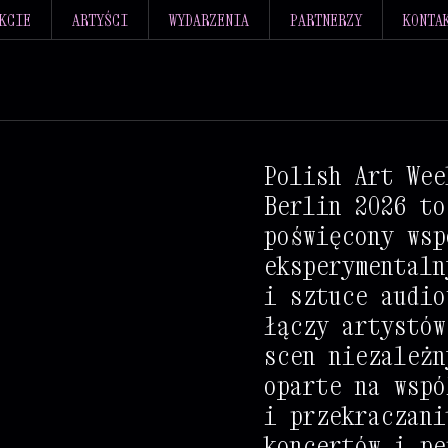
KCIE
ARTYŚCI
WYDARZENIA
PARTNERZY
KONTA
#
#
@
+
+
+
+
Polish Art Wee
Berlin 2026 to
*
@
+
+
+
+
+
+
+
poświęcony wsp
*
@
%
%
+
+
+
+
+
+
+
+
eksperymentaln
@
@
%
%
+
+
+
+
+
+
+
+
+
i sztuce audio
@
@
%
+
+
+
+
+
+
+
+
+
+
łączy artystów
scen niezależn
%
@
%
+
+
+
+
+
+
+
+
+
+
+
oparte na wspó
%
@
@
*
+
+
+
+
+
+
+
+
+
+
+
i przekraczani
@
%
@
@
+
+
+
+
+
+
+
+
+
+
+
+
koncertów i pe