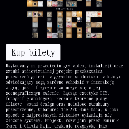
@
:
@
Kup bilety
@
@
%
@
@
Usytuowany na przecięciu gry wideo, instalacji oraz
sztuki audiowizualnej projekt przekształca
@
@
@
przestrzeń galerii w grywalne środowisko, w którym
odwiedzający mogą zarówno wchodzić w interakcję
%
@
@
@
z grą, jak i fizycznie zanurzyć się w jej
@
@
@
@
scenograficznym świecie. Łącząc estetykę DIY,
fotografię analogową, ręcznie tworzone plany
@
@
@
@
filmowe, sound design oraz modułowe struktury
przestrzenne, Cubature: The Art Game bada, w jaki
@
@
@
@
@
sposób z najprostszych elementów wyłaniają się
@
@
@
@
@
złożone systemy. Projekt, rozwijany przez Dominik
Cymer i Oliwia Hajn, traktuje rozgrywkę jako