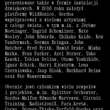
prezentowane także w formie instalacji
dźwiękowych. W 2016 roku założył
platformę
WildSonico
. Gordoa
współpracował z wieloma artystami
z całego świata, w tym m.in. z
Jérôme
Noetinger
,
Ingrid Schomliner
,
Nate
Wooley
,
John Edwards
,
Chikako Kaido
,
Ken
Vandermark
,
German Bringas
,
John
Butcher
,
Fred Frith
,
Hamid Drake
,
Misha
Marks
,
Evan Parker
,
Axel Dörner
,
Yuko
Kaseki
,
Tobias Delius
,
Otomo Yoshihide
,
Ignaz Schick
,
Harri Sjöström
,
Lena
Czerniawska
,
Jaap Blonk
,
Burkhard Beins
oraz
Ute Wassermann
.
Obecnie jest członkiem wielu zespołów
i projektów, m.in.
Splitter Orchester
,
Gordoa–Malfon–Edwards–Narvesen
,
Circuit
Training
,
RadiationiX
,
Para.keets
,
Corso
,
Dörner–Thieke–Vorfeld–Gordoa
oraz