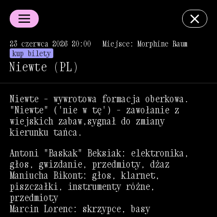
23 czerwca 2026 20:00
Miejsce: Morphine Raum
kup bilety
Niewte (PL)
Niewte – wywrotowa formacja oberkowa.
"Niewte" ('nie w tę') – zawołanie z
wiejskich zabaw,sygnał do zmiany
kierunku tańca.
Antoni "Baskak" Beksiak: elektronika,
głos, gwizdanie, przedmioty, dżaz
Maniucha Bikont: głos, klarnet,
piszczałki, instrumenty różne,
przedmioty
Marcin Lorenc: skrzypce, basy