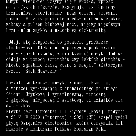
Muzyki wiejskiej uczymy się u źródła, wprost
od wiejskich mistrzów. Fascynują nas fenomeny
brzmieniowo-emocjonalne, poza opisem, słowami,
nutami. Widzimy paralele między nurtem wiejskiej
zabawy a pulsem klubowej nocy, między mięsistym
brzmieniem smyków a usterkową elektroniką.
„Udaje się zespołowi to poczucie przekazać
słuchaczowi. Elektronika pomaga w punktowaniu
tradycyjnych rytmów, wariantywność muzyki ludowej
oddaje za pomocą scratchów czy lekkich glitchów –
Niewte zgrabnie łączą stare z nowym.” (Katarzyna
Ryzel, „Ruch Muzyczny”)
Pozwala to tworzyć muzykę własną, aktualną,
a zarazem wypływającą z archaicznego polskiego
idiomu. Użytkową i wyrafinowaną, taneczną
i głęboką, miejscową i światową, od dziadków dla
dzieciaków.
Niewte jest laureatem III Nagrody „Nowej Tradycji”
w 2017. W 2020 (Internet) / 2021 (CD) zespół wydał
płytę Osmętnica electronica, która otrzymała III
nagrodę w konkursie Folkowy Fonogram Roku.