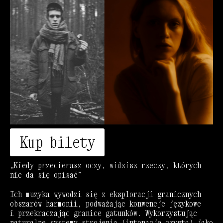
Kup bilety
„Kiedy przecierasz oczy, widzisz rzeczy, których
nie da się opisać”
Ich muzyka wywodzi się z eksploracji granicznych
obszarów harmonii, podważając konwencje językowe
i przekraczając granice gatunków. Wykorzystując
naturalne systemy strojenia (intonację czystą) jako