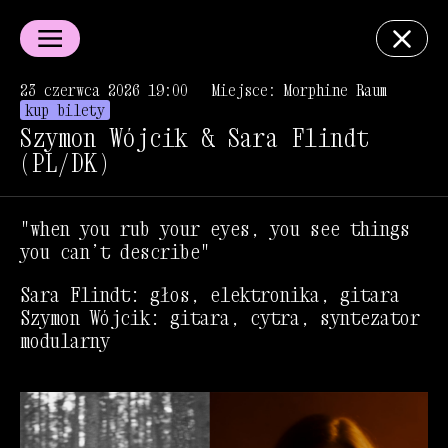
23 czerwca 2026 19:00
Miejsce: Morphine Raum
kup bilety
Szymon Wójcik & Sara Flindt
(PL/DK)
"when you rub your eyes, you see things
you can’t describe"
Sara Flindt: głos, elektronika, gitara
Szymon Wójcik: gitara, cytra, syntezator
modularny