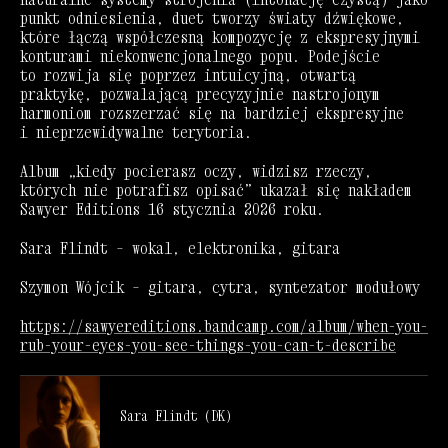
punkt odniesienia, duet tworzy światy dźwiękowe,
które łączą współczesną kompozycję z ekspresyjnymi
konturami niekonwencjonalnego popu. Podejście
to rozwija się poprzez intuicyjną, otwartą
praktykę, pozwalającą precyzyjnie nastrojonym
harmoniom rozszerzać się na bardziej ekspresyjne
i nieprzewidywalne terytoria.
Album „kiedy pocierasz oczy, widzisz rzeczy,
których nie potrafisz opisać” ukazał się nakładem
Sawyer Editions 16 stycznia 2026 roku.
Sara Flindt – wokal, elektronika, gitara
Szymon Wójcik – gitara, cytra, syntezator modułowy
https://sawyereditions.bandcamp.com/album/when-you-
rub-your-eyes-you-see-things-you-can-t-describe
Sara Flindt (DK)