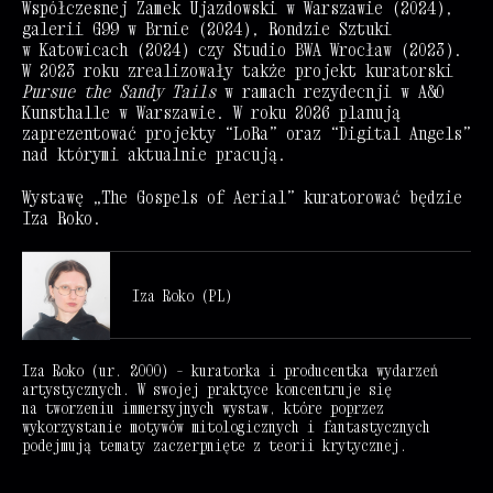
Współczesnej Zamek Ujazdowski w Warszawie (2024),
galerii G99 w Brnie (2024), Rondzie Sztuki
w Katowicach (2024) czy Studio BWA Wrocław (2023).
W 2023 roku zrealizowały także projekt kuratorski
Pursue the Sandy Tails
w ramach rezydecnji w A&O
Kunsthalle w Warszawie. W roku 2026 planują
zaprezentować projekty “LoRa” oraz “Digital Angels”
nad którymi aktualnie pracują.
Wystawę „The Gospels of Aerial” kuratorować będzie
Iza Roko.
Iza Roko (PL)
Iza Roko
(ur. 2000) – kuratorka i producentka wydarzeń
artystycznych. W swojej praktyce koncentruje się
na tworzeniu immersyjnych wystaw, które poprzez
wykorzystanie motywów mitologicznych i fantastycznych
podejmują tematy zaczerpnięte z teorii krytycznej.