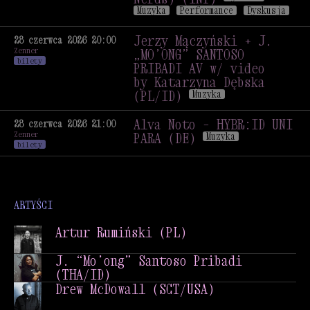
Muzyka
Performance
Dyskusja
Strebergarten
by Kujonki (Ger.
Jerzy Mączyński + J.
28 czerwca 2026 20:00
Zenner
Streberinnen* / Eng.
„MO’ONG” SANTOSO
bilety
Nerds) (INT)
Wystawa
PRIBADI AV w/ video
Muzyka
Performance
Dyskusja
by Katarzyna Dębska
(PL/ID)
Muzyka
Jerzy Mączyński + J.
„MO’ONG” SANTOSO
Alva Noto – HYBR:ID UNI
28 czerwca 2026 21:00
Zenner
PRIBADI AV w/ video
PARA (DE)
Muzyka
bilety
by Katarzyna Dębska
Alva Noto – HYBR:ID UNI
(PL/ID)
Muzyka
PARA (DE)
Muzyka
ARTYŚCI
Artur Rumiński (PL)
Artur Rumiński (PL)
J. “Mo’ong” Santoso Pribadi
(THA/ID)
J. “Mo’ong” Santoso Pribadi
Drew McDowall (SCT/USA)
(THA/ID)