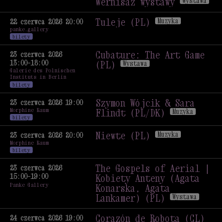
Wernisaż wystawy
Wystawa
The Gospels of Aerial |
Kobiety Anteny (Agata
Tuleje (PL)
Muzyka
22 czerwca 2026 20:00
panke.gallery
Konarska, Agata
Tuleje (PL)
Muzyka
bilety
Lankamer) (PL) /
Wernisaż wystawy
Wystawa
Cubature: The Art Game
23 czerwca 2026
13:00–18:00
(PL)
Wystawa
Galerie des Polnischen
Cubature: The Art Game
Instituts in Berlin
(PL)
Wystawa
bilety
Szymon Wójcik & Sara
23 czerwca 2026 19:00
Morphine Raum
Flindt (PL/DK)
Muzyka
bilety
Szymon Wójcik & Sara
Flindt (PL/DK)
Muzyka
Niewte (PL)
Muzyka
23 czerwca 2026 20:00
Morphine Raum
Niewte (PL)
Muzyka
bilety
The Gospels of Aerial |
23 czerwca 2026
15:00–19:00
Kobiety Anteny (Agata
Panke Gallery
Konarska, Agata
Lankamer) (PL)
Wystawa
The Gospels of Aerial |
Kobiety Anteny (Agata
Corazón de Robota (CL)
24 czerwca 2026 19:00