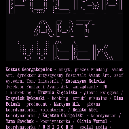
Kostas Georgakopulos
– muzyk, prezes Fundacji Avant
Art, dyrektor artystyczny festiwalu Avant Art, szef
wytwórni Tone Industria /
Katarzyna Golecka
–
dyrektor Fundacji Avant Art, zarządzanie, PR
i marketing /
Urszula Ziędalska
– główna księgowa /
Krzysiek Bykowski
– booking, sztuki wizualne /
Dima
Belush
– producent /
Martyna Mik
– główna
koordynatorka, wolontariat /
Renata Abel
–
koordynatorka /
Kajetan Chlipalski
– koordynator
/
Yana Savchuk
– koordynatorka /
Oliwia Wernel
–
koordynatorka /
U N I C O R N
– social media /