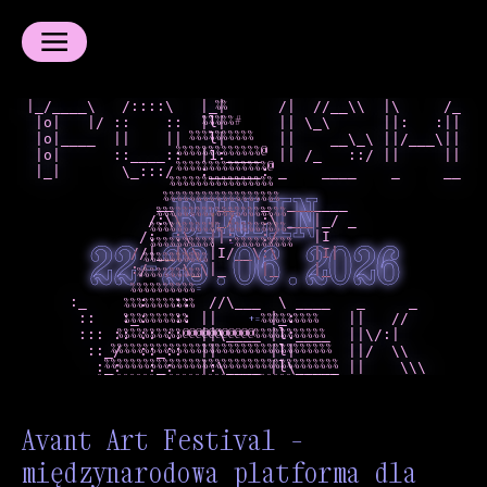
|_/____\   /::::\   |_|      /|  //__\\  |\     /_

#
@
@
*
@
@
 |o|   |/ ::    ::  |l|      || \_\      ||:   :||

#
#
#
%
@
@
*
*
.
 |o|____  ||    ||   l|      ||    __\_\ ||/___\||

#
#
#
#
@
%
#
#
#
#
 |o|      ::____::  |1:____  || /_   ::/ ||     ||

#
#
#
#
#
#
@
#
#
#
#
 |_|       \_:::/   :______: _    ____    _     __

#
#
#
#
#
#
%
#
#
#
#
#
#
#
#
#
#
#
%
#
#
#
#
#
BERLIN
               __     __   _  _______

#
#
#
#
#
#
#
@
@
%
@
%
.
              /:\\   |_/   :\ ___|_/ _

#
#
#
#
#
#
#
#
@
%
%
#
#
#
             /:  :\  ||:   :/    |I

#
#
#
#
#
#
#
#
%
#
#
#
#
#
#
22-28.06.2026
            //|__|\\ |I/__\:\    |I|

#
#
#
#
*
*
*
+
            :/    \_\|_    |_    |_

#
#
@
#
#
#
#
.
#
#
#
#
#
#
*
     :_      :   ::  //\___  \ ____   _     _

#
#
#
=
:
.
.
.
      ::   :_:   :: ||      |_:      ||   //

#
#
#
#
+
+
#
#
#
#
#
@
@
%
%
#
#
#
      ::: :: :: ::  ||\____ |l:____  ||\/:|

#
#
#
#
#
*
*
#
#
#
#
#
#
#
#
%
%
%
.
#
#
#
#
#
#
#
#
#
#
#
#
#
%
%
@
@
%
@
       ::_/  ::_::  ||      |l|      ||/  \\

#
#
#
#
#
#
#
#
#
#
#
#
#
%
%
%
#
#
#
#
-
        :_:   :_:   |:\____ |l\_____ ||    \\\
*
#
#
#
#
#
#
#
#
#
#
#
#
#
%
#
#
#
#
#
#
#
#
#
#
#
#
#
#
#
#
#
#
#
@
#
#
%
@
@
%
=
#
#
#
#
#
#
#
#
#
#
#
#
#
@
#
#
%
@
@
%
@
#
#
#
#
#
#
#
#
#
#
#
#
#
@
@
%
@
%
#
#
Avant Art Festival –
#
#
#
#
#
#
#
#
#
#
#
#
#
@
@
@
@
@
#
#
%
#
#
#
#
#
#
#
#
#
#
#
#
#
@
@
#
#
#
#
#
międzynarodowa platforma dla