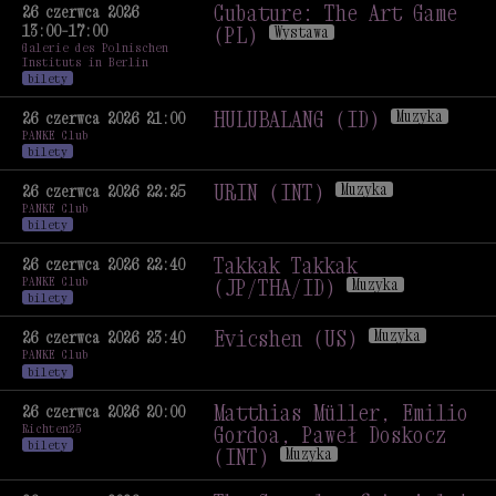
with Pedro Maia
Cubature: The Art Game
26 czerwca 2026
13:00–17:00
(SCT/USA/PT)
Muzyka
(PL)
Wystawa
Galerie des Polnischen
Cubature: The Art Game
Instituts in Berlin
(PL)
Wystawa
bilety
HULUBALANG (ID)
Muzyka
26 czerwca 2026 21:00
PANKE Club
HULUBALANG (ID)
Muzyka
bilety
URIN (INT)
Muzyka
26 czerwca 2026 22:25
PANKE Club
URIN (INT)
Muzyka
bilety
Takkak Takkak
26 czerwca 2026 22:40
PANKE Club
(JP/THA/ID)
Muzyka
bilety
Takkak Takkak
(JP/THA/ID)
Muzyka
Evicshen (US)
Muzyka
26 czerwca 2026 23:40
PANKE Club
Evicshen (US)
Muzyka
bilety
Matthias Müller, Emilio
26 czerwca 2026 20:00
Richten25
Gordoa, Paweł Doskocz
bilety
(INT)
Muzyka
Matthias Müller, Emilio