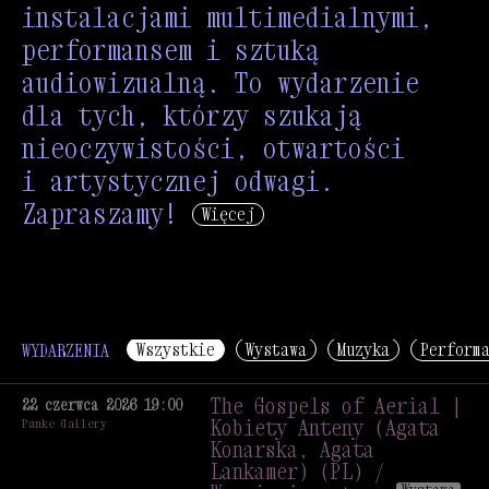
instalacjami multimedialnymi,
performansem i sztuką
audiowizualną. To wydarzenie
dla tych, którzy szukają
nieoczywistości, otwartości
i artystycznej odwagi.
Zapraszamy!
Więcej
Wszystkie
Wystawa
Muzyka
Perform
WYDARZENIA
The Gospels of Aerial |
22 czerwca 2026 19:00
Kobiety Anteny (Agata
Panke Gallery
Konarska, Agata
Lankamer) (PL) /