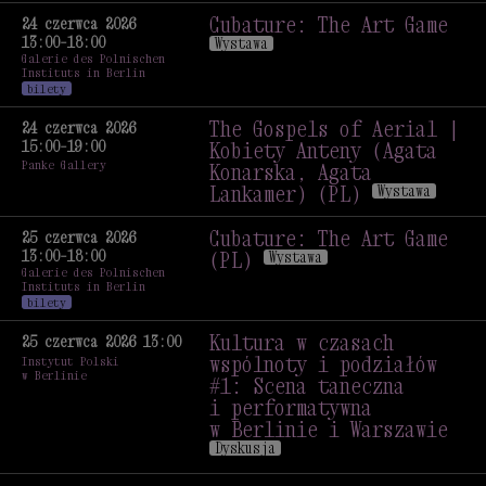
Muzyka
Cubature: The Art Game
24 czerwca 2026
13:00–18:00
Wystawa
Galerie des Polnischen
Cubature: The Art Game
Instituts in Berlin
Wystawa
bilety
The Gospels of Aerial |
24 czerwca 2026
15:00–19:00
Kobiety Anteny (Agata
Panke Gallery
Konarska, Agata
Lankamer) (PL)
Wystawa
The Gospels of Aerial |
Kobiety Anteny (Agata
Cubature: The Art Game
25 czerwca 2026
13:00–18:00
Konarska, Agata
(PL)
Wystawa
Galerie des Polnischen
Lankamer) (PL)
Wystawa
Cubature: The Art Game
Instituts in Berlin
(PL)
Wystawa
bilety
Kultura w czasach
25 czerwca 2026 13:00
wspólnoty i podziałów
Instytut Polski
w Berlinie
#1: Scena taneczna
i performatywna
w Berlinie i Warszawie
Dyskusja
Kultura w czasach