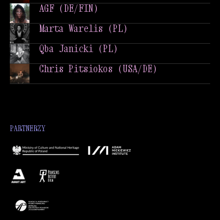
IFS (PL)
AGF (DE/FIN)
AGF (DE/FIN)
Marta Warelis (PL)
Marta Warelis (PL)
Qba Janicki (PL)
Qba Janicki (PL)
Chris Pitsiokos (USA/DE)
Chris Pitsiokos (USA/DE)
PARTNERZY