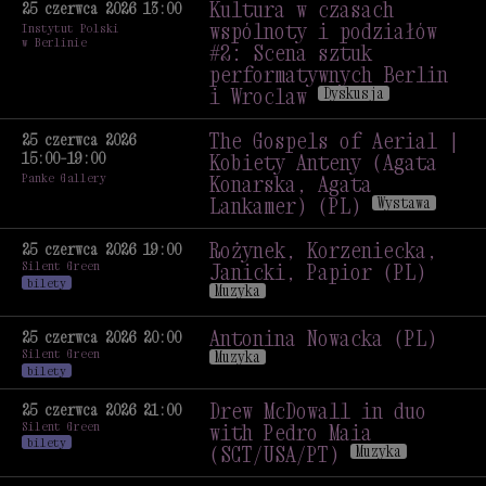
wspólnoty i podziałów
Kultura w czasach
25 czerwca 2026 13:00
#1: Scena taneczna
wspólnoty i podziałów
Instytut Polski
w Berlinie
i performatywna
#2: Scena sztuk
w Berlinie i Warszawie
performatywnych Berlin
Dyskusja
i Wroclaw
Dyskusja
Kultura w czasach
wspólnoty i podziałów
The Gospels of Aerial |
25 czerwca 2026
15:00–19:00
#2: Scena sztuk
Kobiety Anteny (Agata
Panke Gallery
performatywnych Berlin
Konarska, Agata
i Wroclaw
Dyskusja
Lankamer) (PL)
Wystawa
The Gospels of Aerial |
Kobiety Anteny (Agata
Rożynek, Korzeniecka,
25 czerwca 2026 19:00
Silent Green
Konarska, Agata
Janicki, Papior (PL)
bilety
Lankamer) (PL)
Wystawa
Muzyka
Rożynek, Korzeniecka,
Janicki, Papior (PL)
Antonina Nowacka (PL)
25 czerwca 2026 20:00
Silent Green
Muzyka
Muzyka
bilety
Antonina Nowacka (PL)
Muzyka
Drew McDowall in duo
25 czerwca 2026 21:00
Silent Green
with Pedro Maia
bilety
(SCT/USA/PT)
Muzyka
Drew McDowall in duo