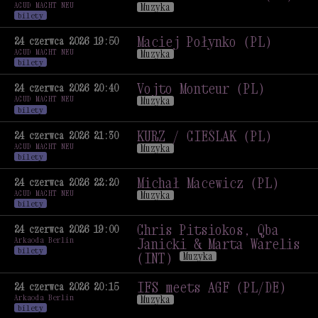
ACUD MACHT NEU
Konarska, Agata
Muzyka
bilety
Lankamer) (PL)
Wystawa
Corazón de Robota (CL)
Muzyka
Maciej Połynko (PL)
24 czerwca 2026 19:50
ACUD MACHT NEU
Muzyka
bilety
Maciej Połynko (PL)
Muzyka
Vojto Monteur (PL)
24 czerwca 2026 20:40
ACUD MACHT NEU
Muzyka
bilety
Vojto Monteur (PL)
Muzyka
KURZ / CIEŚLAK (PL)
24 czerwca 2026 21:30
ACUD MACHT NEU
Muzyka
bilety
KURZ / CIEŚLAK (PL)
Muzyka
Michał Macewicz (PL)
24 czerwca 2026 22:20
ACUD MACHT NEU
Muzyka
bilety
Michał Macewicz (PL)
Muzyka
Chris Pitsiokos, Qba
24 czerwca 2026 19:00
Arkaoda Berlin
Janicki & Marta Warelis
bilety
(INT)
Muzyka
Chris Pitsiokos, Qba
Janicki & Marta Warelis
IFS meets AGF (PL/DE)
24 czerwca 2026 20:15
Arkaoda Berlin
(INT)
Muzyka
Muzyka
bilety
IFS meets AGF (PL/DE)