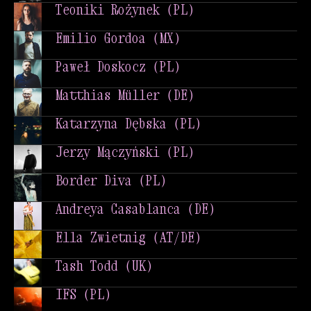
Dominika Korzeniecka (PL)
Teoniki Rożynek (PL)
Teoniki Rożynek (PL)
Emilio Gordoa (MX)
Emilio Gordoa (MX)
Paweł Doskocz (PL)
Paweł Doskocz (PL)
Matthias Müller (DE)
Matthias Müller (DE)
Katarzyna Dębska (PL)
Katarzyna Dębska (PL)
Jerzy Mączyński (PL)
Jerzy Mączyński (PL)
Border Diva (PL)
Border Diva (PL)
Andreya Casablanca (DE)
Andreya Casablanca (DE)
Ella Zwietnig (AT/DE)
Ella Zwietnig (AT/DE)
Tash Todd (UK)
Tash Todd (UK)
IFS (PL)