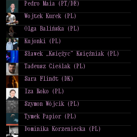
Drew McDowall (SCT/USA)
Pedro Maia (PT/DE)
Pedro Maia (PT/DE)
Wojtek Kurek (PL)
Wojtek Kurek (PL)
Olga Balińska (PL)
Olga Balińska (PL)
Kujonki (PL)
Kujonki (PL)
Sławek „Księżyc” Księżniak (PL)
Sławek „Księżyc” Księżniak (PL)
Tadeusz Cieślak (PL)
Tadeusz Cieślak (PL)
Sara Flindt (DK)
Sara Flindt (DK)
Iza Roko (PL)
Iza Roko (PL)
Szymon Wójcik (PL)
Szymon Wójcik (PL)
Tymek Papior (PL)
Tymek Papior (PL)
Dominika Korzeniecka (PL)