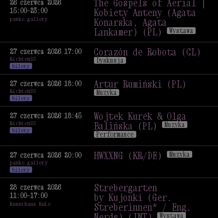
Gordoa, Paweł Doskocz
The Gospels of Aerial |
26 czerwca 2026
15:00–23:00
(INT)
Muzyka
Kobiety Anteny (Agata
panke.gallery
Konarska, Agata
Lankamer) (PL)
Wystawa
The Gospels of Aerial |
Kobiety Anteny (Agata
Corazón de Robota (CL)
27 czerwca 2026 17:00
Richten25
Konarska, Agata
Dyskusja
bilety
Lankamer) (PL)
Wystawa
Corazón de Robota (CL)
Dyskusja
Artur Rumiński (PL)
27 czerwca 2026 18:00
Richten25
Muzyka
bilety
Artur Rumiński (PL)
Muzyka
Wojtek Kurek & Olga
27 czerwca 2026 18:45
Richten25
Balińska (PL)
Muzyka
bilety
Performance
Wojtek Kurek & Olga
Balińska (PL)
Muzyka
HWXXNG (KR/DE)
Muzyka
27 czerwca 2026 20:00
panke.gallery
Performance
HWXXNG (KR/DE)
Muzyka
bilety
Strebergarten
28 czerwca 2026
11:00–17:00
by Kujonki (Ger.
Kunsthaus KuLe
Streberinnen* / Eng.
Nerds) (INT)
Wystawa