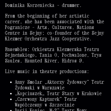
Dominika Korzeniecka
– drummer.
From the beginning of her artistic
career, she has been associated with the
Pogranicze – Arts, Cultures, Nations
Centre
in Sejny; co-founder of the
Sejny
Klezmer Orchestra Jazz Cooperative
.
Ensembles:
Orkiestra Klezmerska Teatru
@
Sejneńskiego
,
Tania O
,
Pochwalone
,
Trys
Saules
,
Haunted River
,
Hidros 9
.
%
%
%
Live music in theatre productions:
@
@
%
Anny Smolar „Aktorzy Żydowscy” Teatr
Żydowski w Warszawie
@
%
@
*
„Kopciuszek„ Teatr Stary w Krakowie
„Czerwony Kapturek” Teatr
@
%
*
*
Współczesny w Szczecinie
Darii Kopiec „M-2” Teatr Nowy