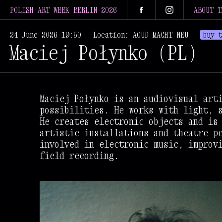
POLISH ART WEEK BERLIN 2026
ABOUT T
24 June 2026 19:50
Location: ACUD MACHT NEU
buy 
Maciej Połynko (PL)
Maciej Połynko is an audiovisual art
possibilities. He works with light, 
He creates electronic objects and is
artistic installations and theatre p
involved in electronic music, improv
field recording.