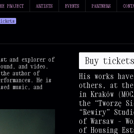
HE PROJECT
ARTISTS
EVENTS
PARTNERS
CONT
tickets
#
%
%
%
#
*
#
Buy ticket
ist and explorer of
%
%
%
%
%
%
#
#
sound, and video.
 the author of
%
%
%
%
%
%
%
%
+
His works have
erformances. He is
others, at the
%
%
%
%
%
%
%
%
%
#
ised music, and
in Kraków (MOC
%
%
%
%
%
%
%
%
%
%
the “Tworzę Si
%
%
%
%
%
%
%
%
%
%
%
“Rewiry” Studi
of Warsaw – Wo
%
%
%
%
%
%
%
%
%
%
%
of Housing Est