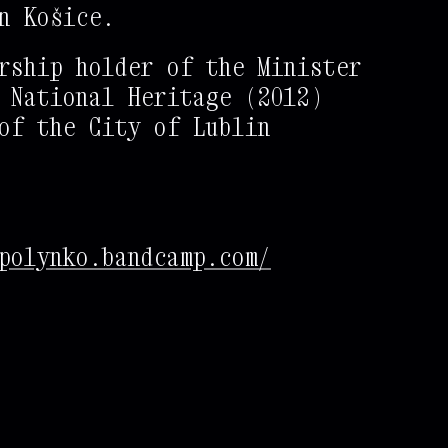
%
%
#
#
*
+
n Košice.
%
%
%
*
+
+
*
rship holder of the Minister
%
%
%
%
#
#
#
#
 National Heritage (2012)
%
%
%
%
*
*
*
*
of the City of Lublin
%
%
%
%
%
*
*
*
*
%
%
%
%
%
+
*
*
#
=
%
%
%
%
%
%
+
+
+
+
polynko.bandcamp.com/
%
%
%
%
%
%
#
#
#
#
*
%
%
%
%
%
%
%
#
#
+
+
#
%
%
%
%
%
%
%
%
+
+
#
#
%
%
%
%
%
%
%
%
#
#
*
+
+
%
%
%
%
%
%
%
%
%
#
+
*
#
*