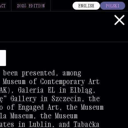
ACT
2025 EDITION
ENGLISH
POLSKI
s
#
+
*
+
 been presented, among
 Museum of Contemporary Art
+
+
#
AK), Galeria EL in Elbląg,
+
+
+
#
ę” Gallery in Szczecin, the
%
+
+
#
*
o of Engaged Art, the Museum
la Museum, the Museum
%
@
+
#
#
ates in Lublin, and Tabačka